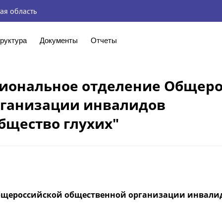
ая область
руктура
Документы
Отчеты
гиональное отделение Общер
рганизации инвалидов
бщество глухих"
Общероссийской общественной организации инвали